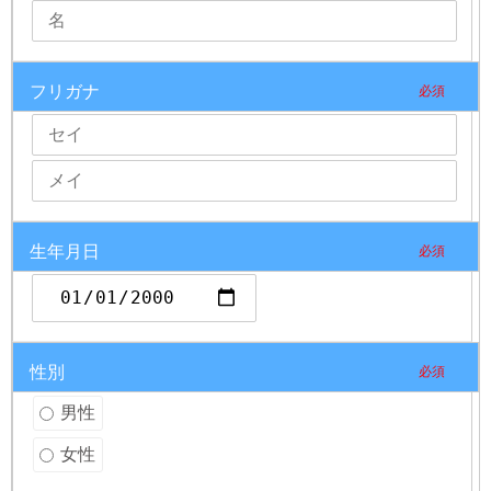
フリガナ
必須
生年月日
必須
性別
必須
男性
女性