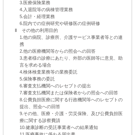
3.医療保険業務
4.入退院等の病棟管理業務
5.会計・経理業務
6.院内での症例研究や研修医の症例研修
Ⅱ
その他の利用目的
1.他の病院、診療所、介護サービス事業者等との連
携
2.他の医療機関等からの照会への回答
3.患者様の診療にあたり、外部の医師等に意見、助
言を求める場合
4.検体検査業務等の業務委託
5.保険事務の委託
6.審査支払機関へのレセプトの提出
7.審査支払機関または保険者からの照会への回答
8.公費負担医療に関する行政機関等へのレセプトの
提出、照会への回答
9.その他、医療・介護・労災保険、及び公費負担医
療に関する診察費請
10.健康診断の受託事業者への結果通知
11.医療事故に係わる届出書