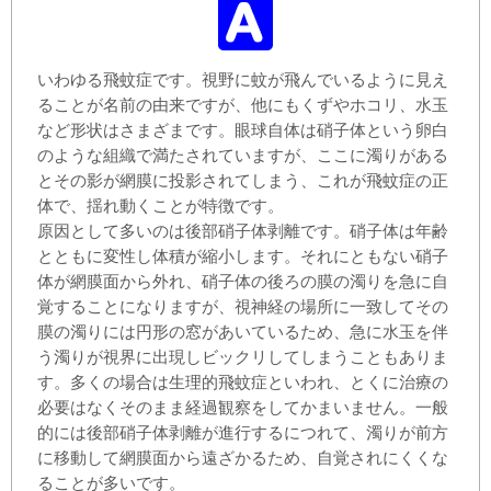
いわゆる飛蚊症です。視野に蚊が飛んでいるように見え
ることが名前の由来ですが、他にもくずやホコリ、水玉
など形状はさまざまです。眼球自体は硝子体という卵白
のような組織で満たされていますが、ここに濁りがある
とその影が網膜に投影されてしまう、これが飛蚊症の正
体で、揺れ動くことが特徴です。
原因として多いのは後部硝子体剥離です。硝子体は年齢
とともに変性し体積が縮小します。それにともない硝子
体が網膜面から外れ、硝子体の後ろの膜の濁りを急に自
覚することになりますが、視神経の場所に一致してその
膜の濁りには円形の窓があいているため、急に水玉を伴
う濁りが視界に出現しビックリしてしまうこともありま
す。多くの場合は生理的飛蚊症といわれ、とくに治療の
必要はなくそのまま経過観察をしてかまいません。一般
的には後部硝子体剥離が進行するにつれて、濁りが前方
に移動して網膜面から遠ざかるため、自覚されにくくな
ることが多いです。