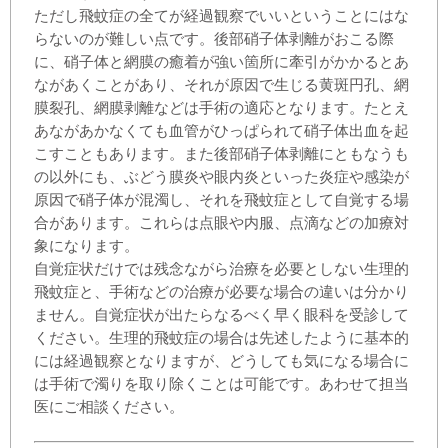
ただし飛蚊症の全てが経過観察でいいということにはな
らないのが難しい点です。後部硝子体剥離がおこる際
に、硝子体と網膜の癒着が強い箇所に牽引がかかるとあ
ながあくことがあり、それが原因で生じる黄斑円孔、網
膜裂孔、網膜剥離などは手術の適応となります。たとえ
あながあかなくても血管がひっぱられて硝子体出血を起
こすこともあります。また後部硝子体剥離にともなうも
の以外にも、ぶどう膜炎や眼内炎といった炎症や感染が
原因で硝子体が混濁し、それを飛蚊症として自覚する場
合があります。これらは点眼や内服、点滴などの加療対
象になります。
自覚症状だけでは残念ながら治療を必要としない生理的
飛蚊症と、手術などの治療が必要な場合の違いは分かり
ません。自覚症状が出たらなるべく早く眼科を受診して
ください。生理的飛蚊症の場合は先述したように基本的
には経過観察となりますが、どうしても気になる場合に
は手術で濁りを取り除くことは可能です。あわせて担当
医にご相談ください。